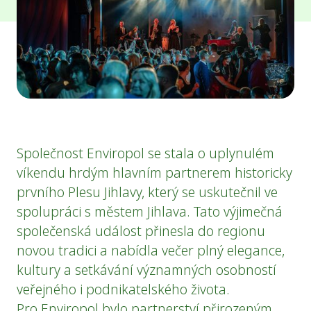
Společnost Enviropol se stala o uplynulém
víkendu hrdým hlavním partnerem historicky
prvního Plesu Jihlavy, který se uskutečnil ve
spolupráci s městem Jihlava. Tato výjimečná
společenská událost přinesla do regionu
novou tradici a nabídla večer plný elegance,
kultury a setkávání významných osobností
veřejného i podnikatelského života.
Pro Enviropol bylo partnerství přirozeným