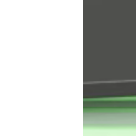
1
2
4
6
4
0