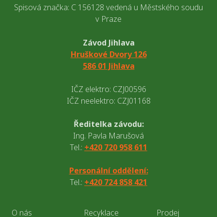
Spisová značka: C 156128 vedená u Městského soudu
v Praze
Závod Jihlava
Hruškové Dvory 126
586 01 Jihlava
IČZ elektro: CZJ00596
IČZ neelektro: CZJ01168
Ředitelka závodu:
Ing. Pavla Marušová
Tel.:
+420 720 958 611
Personální oddělení:
Tel.:
+420 724 858 421
O nás
Recyklace
Prodej