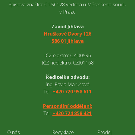
Spisová značka: C 156128 vedená u Městského soudu
v Praze
Závod Jihlava
Hruškové Dvory 126
586 01 Jihlava
IČZ elektro: CZJ00596
IČZ neelektro: CZJ01168
Ředitelka závodu:
Ing. Pavla Marušová
Tel.:
+420 720 958 611
Personální oddělení:
Tel.:
+420 724 858 421
O nás
Recyklace
Prodej