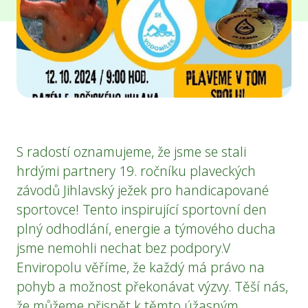
S radostí oznamujeme, že jsme se stali
hrdými partnery 19. ročníku plaveckých
závodů Jihlavský ježek pro handicapované
sportovce! Tento inspirující sportovní den
plný odhodlání, energie a týmového ducha
jsme nemohli nechat bez podpory.V
Enviropolu věříme, že každý má právo na
pohyb a možnost překonávat výzvy. Těší nás,
že můžeme přispět k těmto úžasným