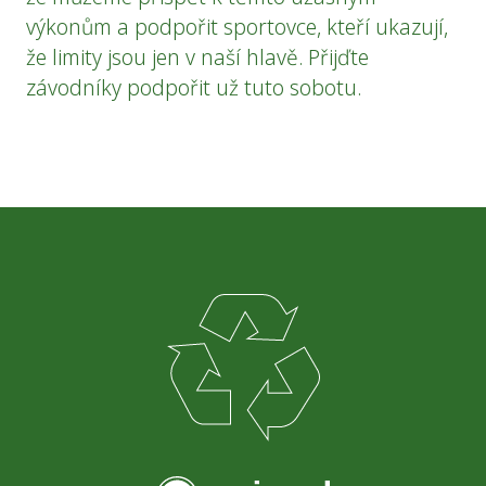
výkonům a podpořit sportovce, kteří ukazují,
že limity jsou jen v naší hlavě. Přijďte
závodníky podpořit už tuto sobotu.