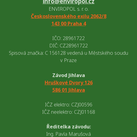
info@enviropol.cz
ENVIROPOL s. r. o.
Československého exilu 2062/8
143 00 Praha 4
IČO: 28961722
DIČ: CZ28961722
Spisová značka: C 156128 vedená u Městského soudu
v Praze
Závod Jihlava
Hruškové Dvory 126
586 01 Jihlava
IČZ elektro: CZJ00596
IČZ neelektro: CZJ01168
Ředitelka závodu:
Ing. Pavla Marušová