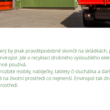
erý by jinak pravděpodobně skončil na skládkách,
iropol. Jde o recyklaci drobného vysloužilého elekt
nně používá.
ozbité mobily, nabíječky, tablety či sluchátka a dalš
 na životní prostředí co nejmenší. Enviropol tak d
rostředí.