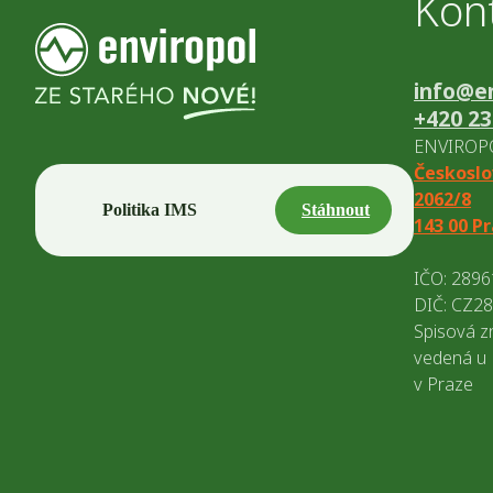
Kon
info@en
+420 23
ENVIROPOL
Českoslo
2062/8
Politika IMS
Stáhnout
143 00 P
IČO: 289
DIČ: CZ2
Spisová z
vedená u
v Praze