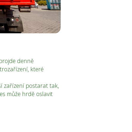
 projde denně
rozařízení, které
í zařízení postarat tak,
nes může hrdě oslavit