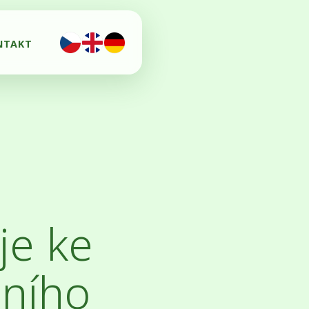
NTAKT
je ke
tního