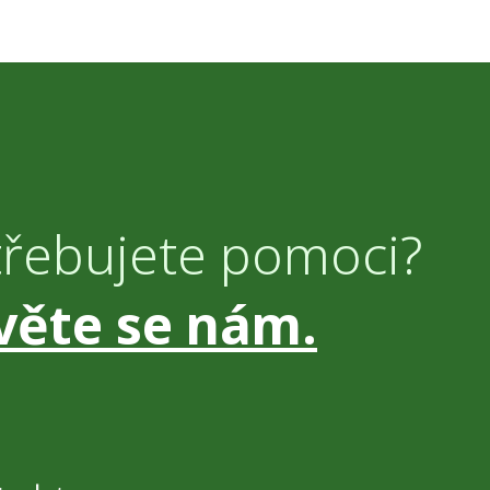
třebujete pomoci?
věte se nám.