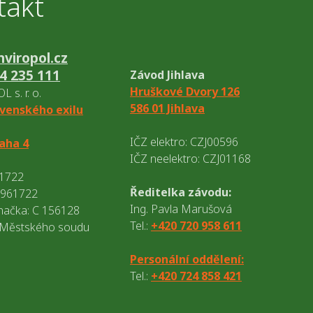
takt
viropol.cz
4 235 111
Závod Jihlava
Hruškové Dvory 126
 s. r. o.
586 01 Jihlava
venského exilu
IČZ elektro: CZJ00596
raha 4
IČZ neelektro: CZJ01168
61722
Ředitelka závodu:
8961722
Ing. Pavla Marušová
načka: C 156128
Tel.:
+420 720 958 611
 Městského soudu
Personální oddělení:
Tel.:
+420 724 858 421