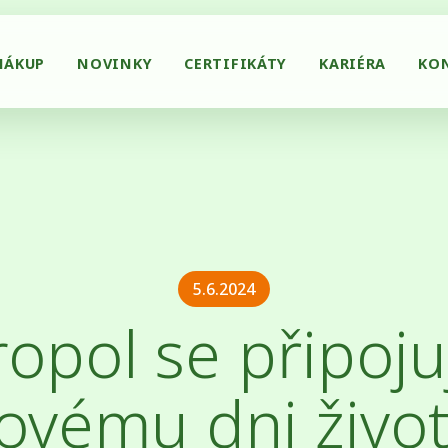
NÁKUP
NOVINKY
CERTIFIKÁTY
KARIÉRA
KO
5.6.2024
ropol se připoju
ovému dni živo