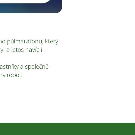
ého půlmaratonu, který
l a letos navíc i
astníky a společně
nviropol.