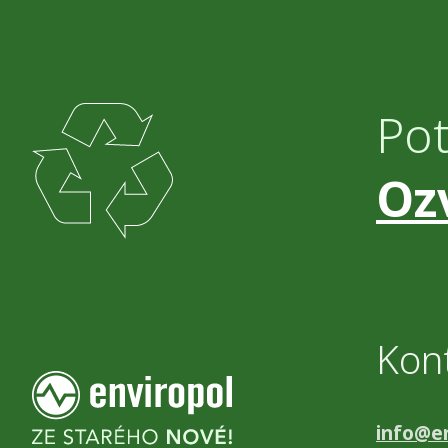
Po
Oz
Kon
info@en