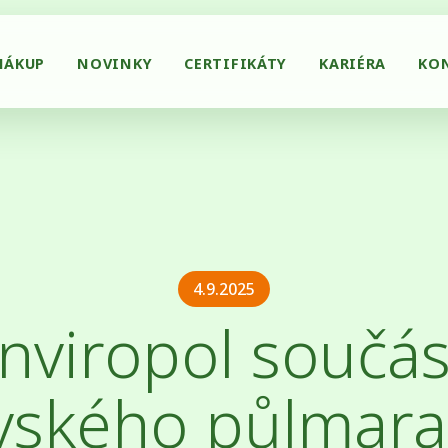
NÁKUP
NOVINKY
CERTIFIKÁTY
KARIÉRA
KO
4.9.2025
nviropol součás
avského půlmar