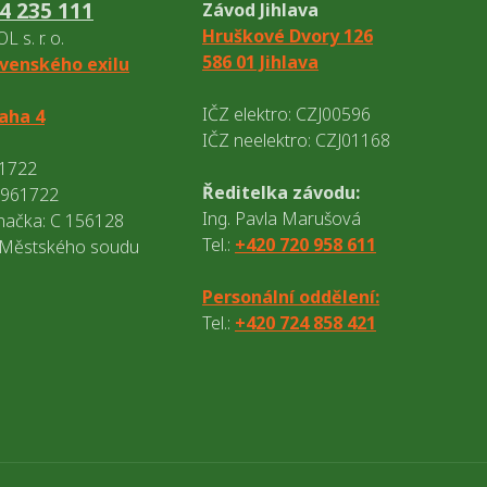
4 235 111
Závod Jihlava
Hruškové Dvory 126
 s. r. o.
586 01 Jihlava
venského exilu
IČZ elektro: CZJ00596
raha 4
IČZ neelektro: CZJ01168
61722
Ředitelka závodu:
8961722
Ing. Pavla Marušová
načka: C 156128
Tel.:
+420 720 958 611
 Městského soudu
Personální oddělení:
Tel.:
+420 724 858 421