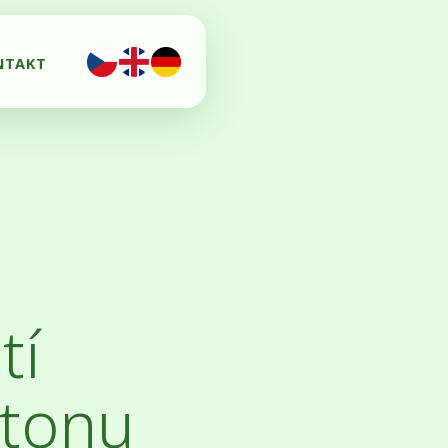
NTAKT
tí
atonu