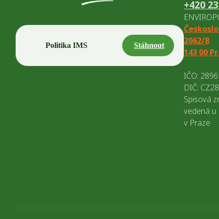
+420 23
ENVIROPOL
Českoslo
2062/8
Politika IMS
Stáhnout
143 00 P
IČO: 289
DIČ: CZ2
Spisová z
vedená u
v Praze