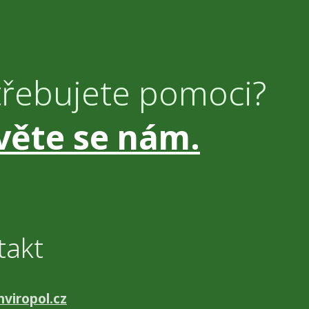
třebujete pomoci?
věte se nám.
takt
viropol.cz