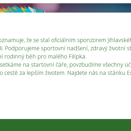
oznamuje, že se stal oficiálním sponzorem Jihlavsk
li. Podporujeme sportovní nadšení, zdravý životní sty
ní rodinný běh pro malého Filípka.
i setkáme na startovní čáře, povzbudíme všechny úč
o cestě za lepším životem. Najdete nás na stánku E