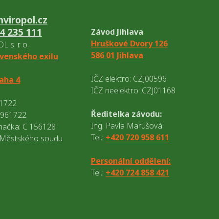
viropol.cz
4 235 111
Závod Jihlava
Hruškové Dvory 126
 s. r. o.
586 01 Jihlava
venského exilu
IČZ elektro: CZJ00596
raha 4
IČZ neelektro: CZJ01168
61722
Ředitelka závodu:
8961722
Ing. Pavla Marušová
načka: C 156128
Tel.:
+420 720 958 611
 Městského soudu
Personální oddělení:
Tel.:
+420 724 858 421