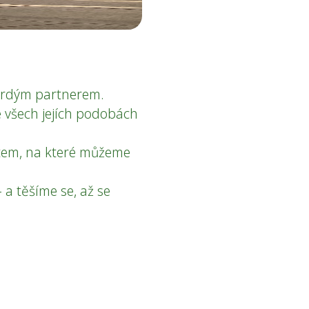
e hrdým partnerem.
e všech jejích podobách
ístem, na které můžeme
a těšíme se, až se