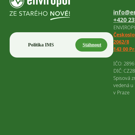
info@en
+420 23
ENVIROPOL
Českoslo
2062/8
Politika IMS
Stáhnout
143 00 P
IČO: 289
DIČ: CZ2
Spisová z
vedená u
v Praze