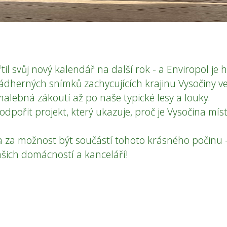
til svůj nový kalendář na další rok - a Enviropol j
nádherných snímků zachycujících krajinu Vysočiny v
alebná zákoutí až po naše typické lesy a louky.
odpořit projekt, který ukazuje, proč je Vysočina m
 za možnost být součástí tohoto krásného počinu - 
šich domácností a kanceláří!