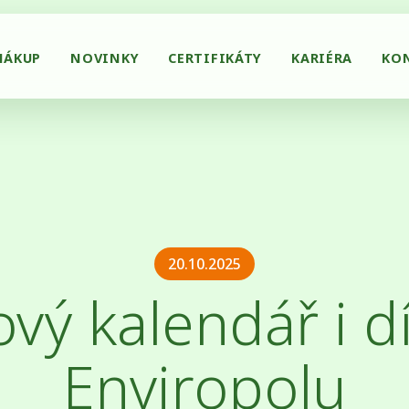
NÁKUP
NOVINKY
CERTIFIKÁTY
KARIÉRA
KO
20.10.2025
vý kalendář i d
Enviropolu