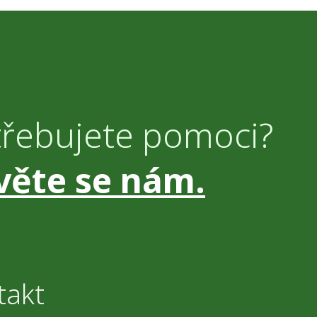
třebujete pomoci?
věte se nám.
takt