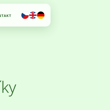
NTAKT
íky