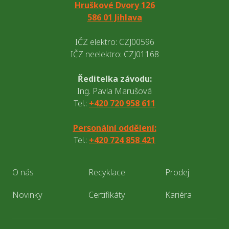
Hruškové Dvory 126
586 01 Jihlava
IČZ elektro: CZJ00596
IČZ neelektro: CZJ01168
Ředitelka závodu:
Ing. Pavla Marušová
Tel.:
+420 720 958 611
Personální oddělení:
Tel.:
+420 724 858 421
O nás
Recyklace
Prodej
Novinky
Certifikáty
Kariéra